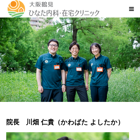
ホーム
当院の訪問診療
医師紹介
医師紹介
ケアマネージャーさまへ
ストーリー
院長
川畑 仁貴（かわばた よしたか）