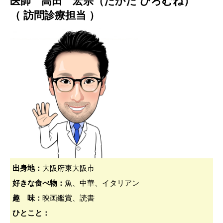
医師 高田 宏宗（たかだ ひろむね）
（ 訪問診療担当 ）
出身地：
大阪府東大阪市
好きな食べ物：
魚、中華、イタリアン
趣 味：
映画鑑賞、読書
ひとこと：