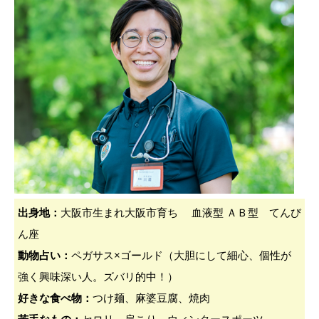
出身地：
大阪市生まれ大阪市育ち 血液型 ＡＢ型 てんび
ん座
動物占い：
ペガサス×ゴールド（大胆にして細心、個性が
強く興味深い人。ズバリ的中！）
好きな食べ物：
つけ麺、麻婆豆腐、焼肉